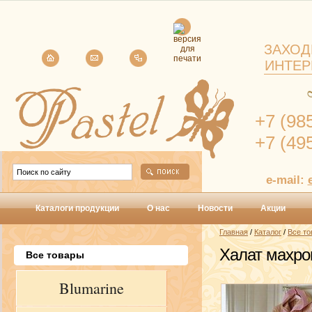
ЗАХОД
ИНТЕР
+7 (98
+7 (49
e-mail:
Каталоги продукции
О нас
Новости
Акции
Главная
/
Каталог
/
Все т
Халат махров
Все товары
Blumarine